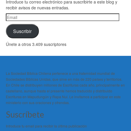
Introduce tu correo electrónico para suscribirte a este blog y
recibir avisos de nuevas entradas.
Email
Suscribir
Únete a otros 3.409 suscriptores
La Sociedad Bíblica Chilena pertenece a una fraternidad mundial de
Sociedades Bíblicas Unidas, que sirve en más de 220 países y territorios.
En Chile se distribuyen millones de Escrituras cada año, principalmente en
castellano, aunque hasta el presente hemos traducido y distribuido
Escrituras en Mapudungún y Rapa Nui. Le invitamos a participar en este
ministerio con sus oraciones y ofrendas.
Suscríbete
Introduce tu email para recibir la última publicación