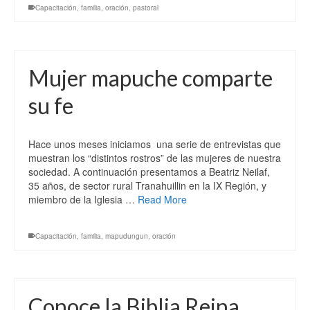
Capacitación
,
familia
,
oración
,
pastoral
Mujer mapuche comparte
su fe
Hace unos meses iniciamos una serie de entrevistas que
muestran los “distintos rostros” de las mujeres de nuestra
sociedad. A continuación presentamos a Beatriz Neilaf,
35 años, de sector rural Tranahuillin en la IX Región, y
miembro de la Iglesia …
Read More
Capacitación
,
familia
,
mapudungun
,
oración
Conoce la Biblia Reina