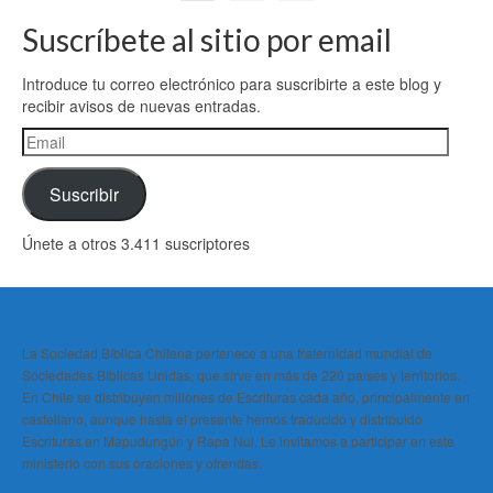
Suscríbete al sitio por email
Introduce tu correo electrónico para suscribirte a este blog y
recibir avisos de nuevas entradas.
Email
Suscribir
Únete a otros 3.411 suscriptores
La Sociedad Bíblica Chilena pertenece a una fraternidad mundial de
Sociedades Bíblicas Unidas, que sirve en más de 220 países y territorios.
En Chile se distribuyen millones de Escrituras cada año, principalmente en
castellano, aunque hasta el presente hemos traducido y distribuido
Escrituras en Mapudungún y Rapa Nui. Le invitamos a participar en este
ministerio con sus oraciones y ofrendas.