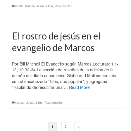
familia
,
historia
,
Jesús
,
Libro
,
Resurrección
El rostro de jesús en el
evangelio de Marcos
Por Bill Mitchell El Evangelio según Marcos Lecturas: 1.1-
13; 10.32-34 La sección de reseñas de la edición de fin
de año del diario canadiense Globe and Mail comenzaba
con el encabezado “Dios, qué popular”, y agregaba:
“Hablando de resucitar una …
Read More
historia
,
Jesús
,
Libro
,
Resurrección
1
2
»