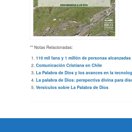
** Notas Relacionadas:
110 mil fans y 1 millón de personas alcanzada
Comunicación Cristiana en Chile
La Palabra de Dios y los avances en la tecnolo
La palabra de Dios: perspectiva divina para dis
Versículos sobre La Palabra de Dios