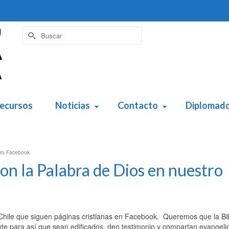
Buscar
por:
ecursos
Noticias
Contacto
Diplomad
stro Facebook
on la Palabra de Dios en nuestro
ile que siguen páginas cristianas en Facebook. Queremos que la Bib
nte para así que sean edificados, den testimonio y compartan evangeli