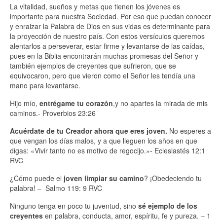
La vitalidad, sueños y metas que tienen los jóvenes es
importante para nuestra Sociedad. Por eso que puedan conocer
y enraizar la Palabra de Dios en sus vidas es determinante para
la proyección de nuestro país. Con estos versículos queremos
alentarlos a perseverar, estar firme y levantarse de las caídas,
pues en la Biblia encontrarán muchas promesas del Señor y
también ejemplos de creyentes que sufrieron, que se
equivocaron, pero que vieron como el Señor les tendía una
mano para levantarse.
Hijo mío,
entrégame tu corazón
,y no apartes la mirada de mis
caminos.- Proverbios 23:26
Acuérdate de tu Creador ahora que eres joven.
No esperes a
que vengan los días malos, y a que lleguen los años en que
digas: «Vivir tanto no es motivo de regocijo.»- Eclesiastés 12:1
RVC
¿Cómo puede el
joven limpiar su camino
? ¡Obedeciendo tu
palabra! – Salmo 119: 9 RVC
Ninguno tenga en poco tu juventud, sino
sé ejemplo de los
creyentes
en palabra, conducta, amor, espíritu, fe y pureza. – 1