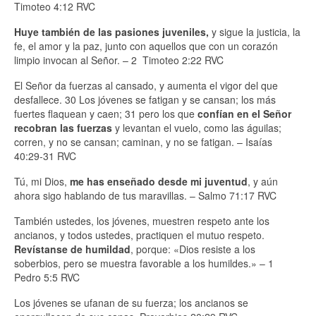
Timoteo 4:12 RVC
Huye también de las pasiones juveniles,
y sigue la justicia, la
fe, el amor y la paz, junto con aquellos que con un corazón
limpio invocan al Señor. – 2 Timoteo 2:22 RVC
El Señor da fuerzas al cansado, y aumenta el vigor del que
desfallece. 30 Los jóvenes se fatigan y se cansan; los más
fuertes flaquean y caen; 31 pero los que
confían en el Señor
recobran las fuerzas
y levantan el vuelo, como las águilas;
corren, y no se cansan; caminan, y no se fatigan. – Isaías
40:29-31 RVC
Tú, mi Dios,
me has enseñado desde mi juventud
, y aún
ahora sigo hablando de tus maravillas. – Salmo 71:17 RVC
También ustedes, los jóvenes, muestren respeto ante los
ancianos, y todos ustedes, practiquen el mutuo respeto.
Revístanse de humildad
, porque: «Dios resiste a los
soberbios, pero se muestra favorable a los humildes.» – 1
Pedro 5:5 RVC
Los jóvenes se ufanan de su fuerza; los ancianos se