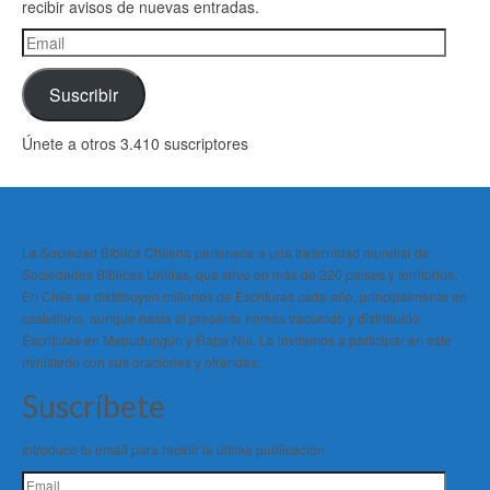
recibir avisos de nuevas entradas.
Email
Suscribir
Únete a otros 3.410 suscriptores
La Sociedad Bíblica Chilena pertenece a una fraternidad mundial de
Sociedades Bíblicas Unidas, que sirve en más de 220 países y territorios.
En Chile se distribuyen millones de Escrituras cada año, principalmente en
castellano, aunque hasta el presente hemos traducido y distribuido
Escrituras en Mapudungún y Rapa Nui. Le invitamos a participar en este
ministerio con sus oraciones y ofrendas.
Suscríbete
Introduce tu email para recibir la última publicación
Email