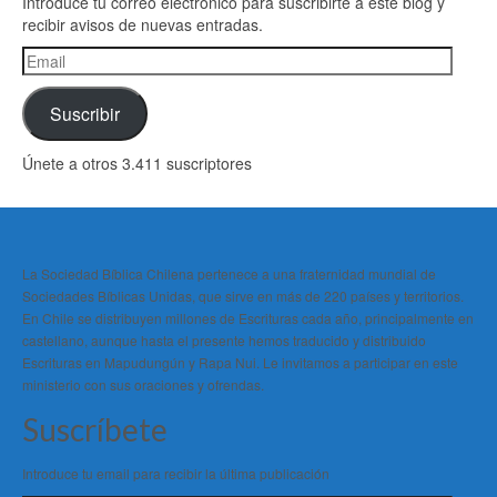
Introduce tu correo electrónico para suscribirte a este blog y
recibir avisos de nuevas entradas.
Email
Suscribir
Únete a otros 3.411 suscriptores
La Sociedad Bíblica Chilena pertenece a una fraternidad mundial de
Sociedades Bíblicas Unidas, que sirve en más de 220 países y territorios.
En Chile se distribuyen millones de Escrituras cada año, principalmente en
castellano, aunque hasta el presente hemos traducido y distribuido
Escrituras en Mapudungún y Rapa Nui. Le invitamos a participar en este
ministerio con sus oraciones y ofrendas.
Suscríbete
Introduce tu email para recibir la última publicación