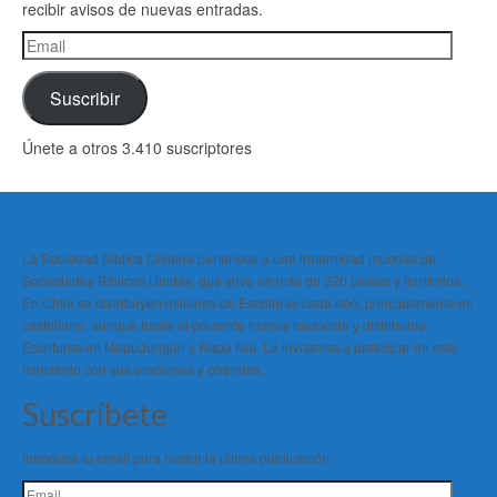
recibir avisos de nuevas entradas.
Email
Suscribir
Únete a otros 3.410 suscriptores
La Sociedad Bíblica Chilena pertenece a una fraternidad mundial de
Sociedades Bíblicas Unidas, que sirve en más de 220 países y territorios.
En Chile se distribuyen millones de Escrituras cada año, principalmente en
castellano, aunque hasta el presente hemos traducido y distribuido
Escrituras en Mapudungún y Rapa Nui. Le invitamos a participar en este
ministerio con sus oraciones y ofrendas.
Suscríbete
Introduce tu email para recibir la última publicación
Email